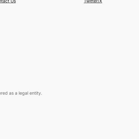
tact Us
Twitter/X
ed as a legal entity.