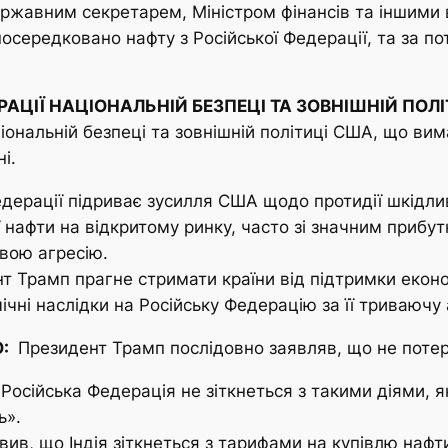
 Державним секретарем, Міністром фінансів та іншим
посередковано нафту з Російської Федерації, та за
РАЦІЇ НАЦІОНАЛЬНІЙ БЕЗПЕЦІ ТА ЗОВНІШНІЙ ПОЛ
ціональній безпеці та зовнішній політиці США, що ви
і.
едерації підриває зусилля США щодо протидії шкідливі
нафти на відкритому ринку, часто зі значним прибут
свою агресію.
 Трамп прагне стримати країни від підтримки економ
ічні наслідки на Російську Федерацію за її триваючу 
О:
Президент Трамп послідовно заявляв, що не потерпи
Російська Федерація не зіткнеться з такими діями, я
ь».
в, що Індія зіткнеться з тарифами на купівлю нафти 