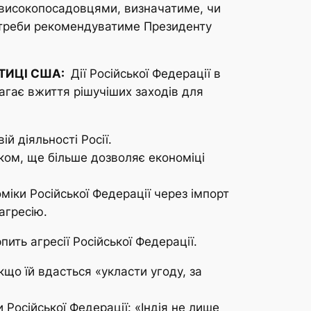
и високопосадовцями, визначатиме, чи
 потреби рекомендуватиме Президенту
ІТИЦІ США:
Дії Російської Федерації в
магає вжиття рішучіших заходів для
й діяльності Росії.
ком, ще більше дозволяє економіці
іки Російської Федерації через імпорт
агресію.
ть агресії Російської Федерації.
кщо їй вдасться «укласти угоду, за
Російської Федерації: «Індія не лише