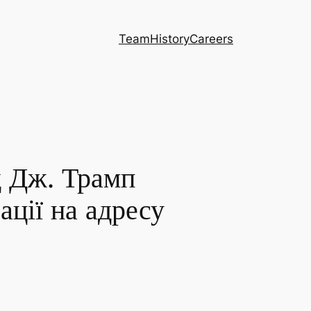
Team
History
Careers
д Дж. Трамп
ації на адресу