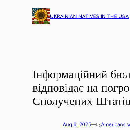
Skip
to
UKRAINIAN NATIVES IN THE USA
content
Інформаційний бюл
відповідає на погро
Сполучених Штаті
Aug 6, 2025
—
Americans w
by