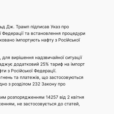
д Дж. Трамп підписав Указ про
ої Федерації та встановлення процедури
ковано імпортують нафту з Російської
о, для вирішення надзвичайної ситуації
роваджує додатковий 25% тариф на імпорт
ти з Російської Федерації.
тягнень та платежів, що застосовуються
ідно з розділом 232 Закону про
чим розпорядженням 14257 від 2 квітня
енням, не застосовується до статей,