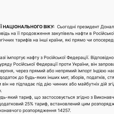
 НАЦІОНАЛЬНОГО ВІКУ:
Сьогодні президент Дональ
овідь на її продовження закупівель нафти в Російськ
ічних тарифів на інші країни, які прямо чи опосеред
зі імпортує нафту з Російської Федерації. Відповідн
й уряду Російської Федерації проти України, він зап
7 серпня, через прямий або непрямий імпорт Індією наф
одаток до будь-яких інших мит, зборів, податків, с
и він не підпадає під дію чинних або майбутніх дій зг
.
дь-який тариф, що застосовується згідно з Виконав
 додатковий 25% тариф, встановлений цим розпорядж
иконавчого розпорядження 14257.