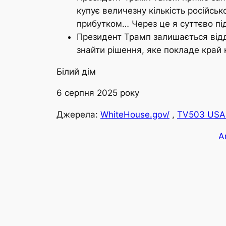
купує величезну кількість російсь
прибутком… Через це я суттєво під
Президент Трамп залишається відда
знайти рішення, яке покладе край 
Білий дім
6 серпня 2025 року
Джерела:
WhiteHouse.gov/
,
TV503 USA
A