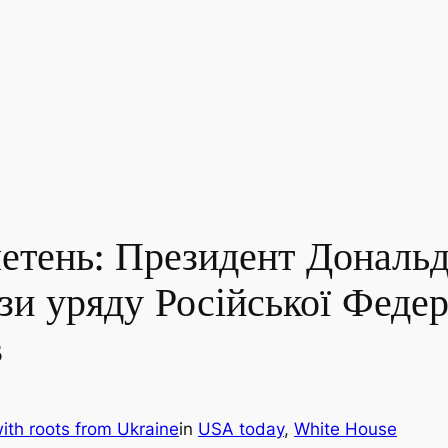
етень: Президент Дональ
зи уряду Російської Федер
в
ith roots from Ukraine
in
USA today
, 
White House