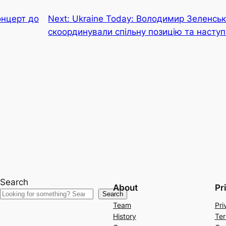
онцерт до
Next:
Ukraine Today: Володимир Зеленськ
скоординували спільну позицію та наступ
Search
About
Pr
Search
Team
Pri
History
Ter