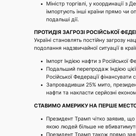
Міністр торгівлі, у координації з
імпортують інші країни прямо чи о
подальші дії.
ПРОТИДІЯ ЗАГРОЗІ РОСІЙСЬКОЇ ФЕДЕ
Україні становлять постійну загрозу на
подолання надзвичайної ситуації в країн
Імпорт Індією нафти з Російської Ф
Подальший перепродаж Індією цієї 
Російської Федерації фінансувати 
Запровадивши 25% мито, президент
нафти та накласти серйозні економ
СТАВИМО АМЕРИКУ НА ПЕРШЕ МЕСТ
Президент Трамп чітко заявив, що 
якою людей більше не вбиватимут
Президент Трамп також прямо заяви