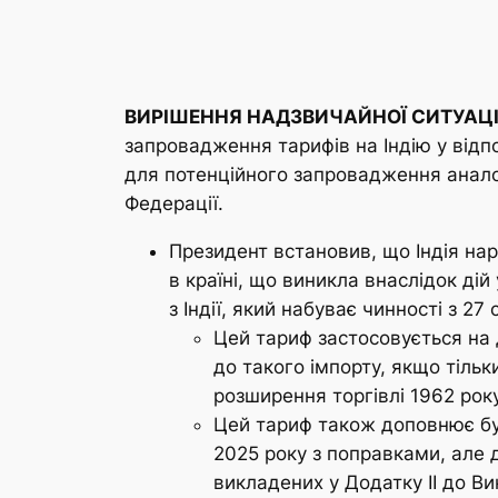
ВИРІШЕННЯ НАДЗВИЧАЙНОЇ СИТУАЦІЇ
запровадження тарифів на Індію у відп
для потенційного запровадження аналог
Федерації.
Президент встановив, що Індія нара
в країні, що виникла внаслідок ді
з Індії, який набуває чинності з 2
Цей тариф застосовується на д
до такого імпорту, якщо тільк
розширення торгівлі 1962 року
Цей тариф також доповнює бу
2025 року з поправками, але
викладених у Додатку II до В