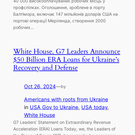
40 000 високооплачуваних робочих місць у
профспілках. Оголошення, зроблене в порту
Балтімора, включає 147 мільйонів доларів США на
портові операції Меріленда, створення 2000
робочих…
White House. G7 Leaders Announce
$50 Billion ERA Loans for Ukraine’s
Recovery and Defense
Oct 26, 2024
—
by
Americans with roots from Ukraine
in
USA Gov to Ukraine
, 
USA today
, 
White House
G7 Leaders’ Statement on Extraordinary Revenue
Acceleration (ERA) Loans Today, we, the Leaders of