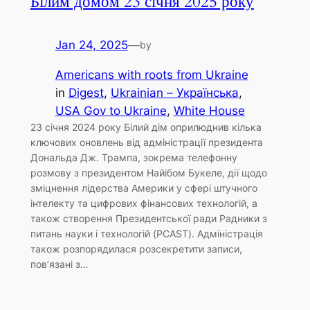
Білим домом 23 січня 2025 року
Jan 24, 2025
—
by
Americans with roots from Ukraine
in
Digest
, 
Ukrainian – Українська
, 
USA Gov to Ukraine
, 
White House
23 січня 2024 року Білий дім оприлюднив кілька
ключових оновлень від адміністрації президента
Дональда Дж. Трампа, зокрема телефонну
розмову з президентом Найібом Букеле, дії щодо
зміцнення лідерства Америки у сфері штучного
інтелекту та цифрових фінансових технологій, а
також створення Президентської ради Радники з
питань науки і технологій (PCAST). Адміністрація
також розпорядилася розсекретити записи,
пов’язані з…