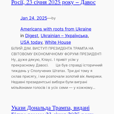
Росії, 23 січня 2025 року – Давос
Jan 24, 2025
—
by
Americans with roots from Ukraine
in
Digest
, 
Ukrainian – Українська
, 
USA today
, 
White House
БІЛИЙ ДІМ. ВИСТУП ПРЕЗИДЕНТА ТРАМПА НА
СВІТОВОМУ ЕКОНОМІЧНОМУ ФОРУМІ ПРЕЗИДЕНТ:
Ну, дуже дякую, Клаус. І привіт усім у
прекрасному Давосі. Це був справді історичний
тиждень у Сполучених Штатах. Три дні тому я
склав присягу, і ми розпочали золотий вік Америки.
Недавні президентські вибори були виграні
мільйонами голосів і в усіх семи — у кожному…
Укази Дональда Трампа, видані