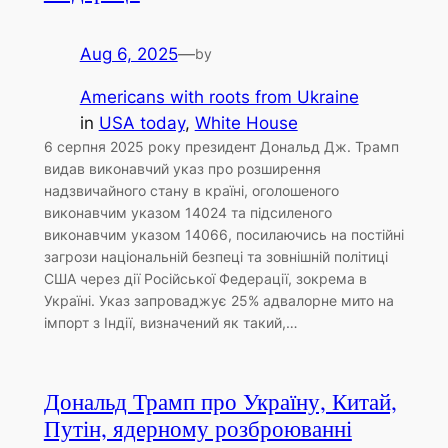
Aug 6, 2025
—
by
Americans with roots from Ukraine
in
USA today
, 
White House
6 серпня 2025 року президент Дональд Дж. Трамп
видав виконавчий указ про розширення
надзвичайного стану в країні, оголошеного
виконавчим указом 14024 та підсиленого
виконавчим указом 14066, посилаючись на постійні
загрози національній безпеці та зовнішній політиці
США через дії Російської Федерації, зокрема в
Україні. Указ запроваджує 25% адвалорне мито на
імпорт з Індії, визначений як такий,…
Дональд Трамп про Україну, Китай,
Путін, ядерному розброюванні