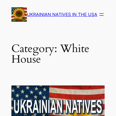
Skip
to
UKRAINIAN NATIVES IN THE USA
content
Category:
White
House