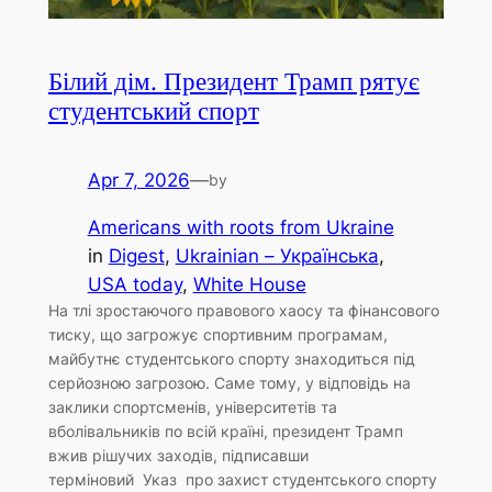
Білий дім. Президент Трамп рятує
студентський спорт
Apr 7, 2026
—
by
Americans with roots from Ukraine
in
Digest
, 
Ukrainian – Українська
, 
USA today
, 
White House
На тлі зростаючого правового хаосу та фінансового
тиску, що загрожує спортивним програмам,
майбутнє студентського спорту знаходиться під
серйозною загрозою. Саме тому, у відповідь на
заклики спортсменів, університетів та
вболівальників по всій країні, президент Трамп
вжив рішучих заходів, підписавши
терміновий Указ про захист студентського спорту