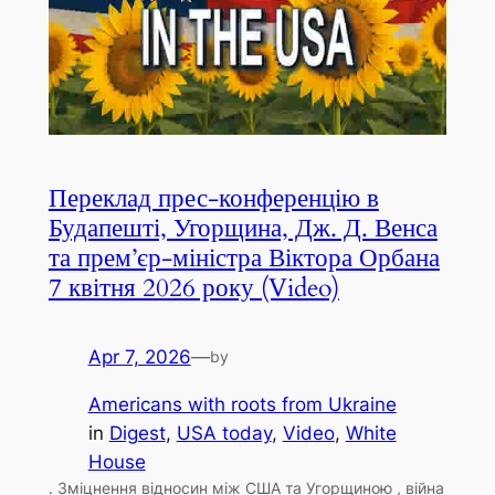
Переклад прес-конференцію в
Будапешті, Угорщина, Дж. Д. Венса
та прем’єр-міністра Віктора Орбана
7 квітня 2026 року (Video)
Apr 7, 2026
—
by
Americans with roots from Ukraine
in
Digest
, 
USA today
, 
Video
, 
White
House
. Зміцнення відносин між США та Угорщиною , війна