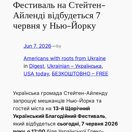
Фестиваль на Стейтен-
Айленді відбудеться 7
червня у Нью-Йорку
Jun 7, 2026
—
by
Americans with roots from Ukraine
in
Digest
, 
Ukrainian – Українська
, 
USA today
, 
БЕЗКОШТОВНО – FREE
Українська громада Стейтен-Айленду
запрошує мешканців Нью-Йорка та
гостей міста на
13-й Щорічний
Український Благодійний Фестиваль
,
який відбудеться
сьогодні, 7 червня 2026
року, о 12:00
біля Української Греко-