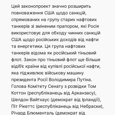
Цей законопроект значно розширить
повноваження США щодо санкцій,
спрямованих на групу старих нафтових
танкерів зі зміненим прапором, які Росія
використовує для обходу чинних санкцій
США щодо російських доходів від нафти
та енергетики. Ця група нафтових
танкерів відома як російський тіньовий
флот. Закон про тіньовий флот ще більше
відіб’є країни від купівлі російської нафти,
яка підживлює військову машину
президента Росії Володимира Путіна.
Голова Комітету Сенату з розвідки Том
Коттон (республіканець від Арканзасу),
Шелдон Вайтхаус (демократ від Ірландії),
Піт Рікеттс (республіканець від Небраски),
Річард Блюменталь (демократ від