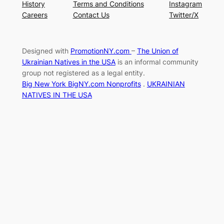
History
Terms and Conditions
Instagram
Careers
Contact Us
Twitter/X
Designed with
PromotionNY.com
–
The Union of
Ukrainian Natives in the USA
is an informal community
group not registered as a legal entity.
Big New York BigNY.com Nonprofits
.
UKRAINIAN
NATIVES IN THE USA