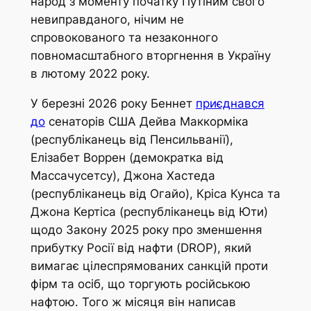
народ з моменту початку Путіним свого
невиправданого, нічим не
спровокованого та незаконного
повномасштабного вторгнення в Україну
в лютому 2022 року.
У березні 2026 року Беннет
приєднався
до
сенаторів США Дейва Маккорміка
(республіканець від Пенсильванії),
Елізабет Воррен (демократка від
Массачусетсу), Джона Хастеда
(республіканець від Огайо), Кріса Кунса та
Джона Кертіса (республіканець від Юти)
щодо Закону 2025 року про зменшення
прибутку Росії від нафти (DROP), який
вимагає цілеспрямованих санкцій проти
фірм та осіб, що торгують російською
нафтою. Того ж місяця він написав