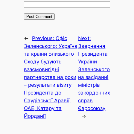
←
Previous:
Офіс
Next:
Зеленського: Україна
Звернення
та країни Близького
Президента
Сходу будують
України
взаємовигідні
Зеленського
партнерства на роки
на засіданні
– результати візиту
міністрів
Президента до
закордонних
Саудівської Аравії,
справ
ОАЕ, Катару та
Євросоюзу
Йорданії
→