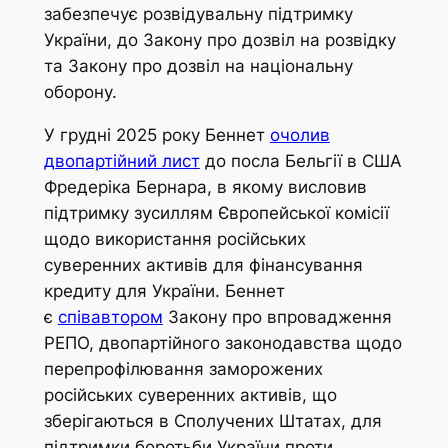
забезпечує розвідувальну підтримку
України, до Закону про дозвіл на розвідку
та Закону про дозвіл на національну
оборону.
У грудні 2025 року Беннет
очолив
двопартійний лист
до посла Бельгії в США
Фредеріка Бернара, в якому висловив
підтримку зусиллям Європейської комісії
щодо використання російських
суверенних активів для фінансування
кредиту для України. Беннет
є
співавтором
Закону про впровадження
РЕПО, двопартійного законодавства щодо
перепрофілювання заморожених
російських суверенних активів, що
зберігаються в Сполучених Штатах, для
підтримки боротьби України проти