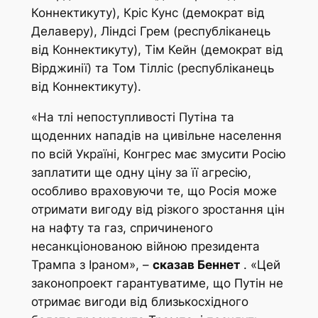
Коннектикуту), Кріс Кунс (демократ від
Делаверу), Ліндсі Грем (республіканець
від Коннектикуту), Тім Кейн (демократ від
Вірджинії) та Том Тілліс (республіканець
від Коннектикуту).
«На тлі непоступливості Путіна та
щоденних нападів на цивільне населення
по всій Україні, Конгрес має змусити Росію
заплатити ще одну ціну за її агресію,
особливо враховуючи те, що Росія може
отримати вигоду від різкого зростання цін
на нафту та газ, спричиненого
несанкціонованою війною президента
Трампа з Іраном», –
сказав Беннет
. «Цей
законопроект гарантуватиме, що Путін не
отримає вигоди від близькосхідного