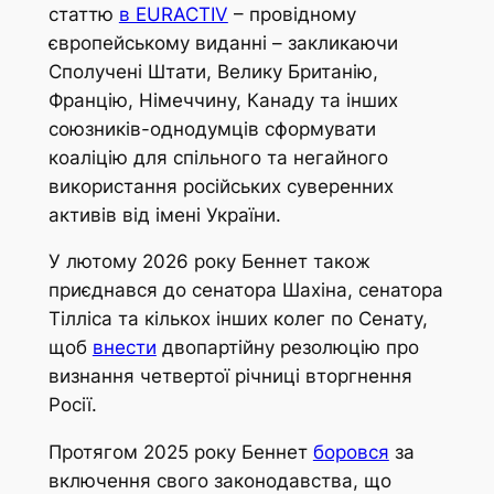
статтю
в EURACTIV
– провідному
європейському виданні – закликаючи
Сполучені Штати, Велику Британію,
Францію, Німеччину, Канаду та інших
союзників-однодумців сформувати
коаліцію для спільного та негайного
використання російських суверенних
активів від імені України.
У лютому 2026 року Беннет також
приєднався до сенатора Шахіна, сенатора
Тілліса та кількох інших колег по Сенату,
щоб
внести
двопартійну резолюцію про
визнання четвертої річниці вторгнення
Росії.
Протягом 2025 року Беннет
боровся
за
включення свого законодавства, що